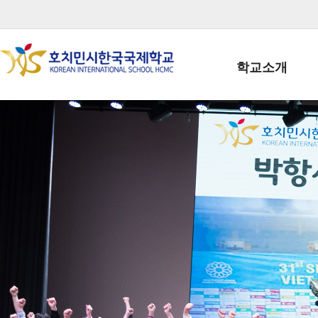
학교소개
학교장인사말
학생회장인사말
학교상징
학교연혁
학교 CI
교직원현황
학생현황
위치/전화
전경사진