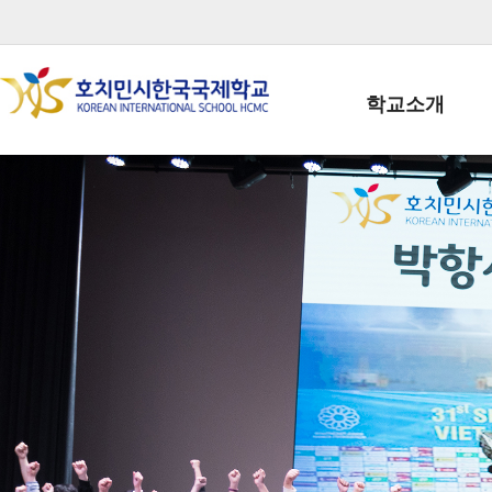
학교소개
학교장인사말
학생회장인사말
학교상징
학교연혁
학교 CI
교직원현황
학생현황
위치/전화
전경사진