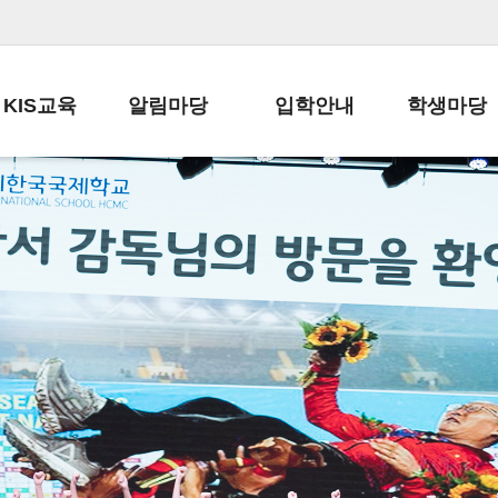
KIS교육
알림마당
입학안내
학생마당
교육목표
공지사항
전편입 전형 안내
학생생활규정
교육과정
가정통신문
전편입 공지사항
봉사활동
학사일정
납부금 안내
전-편입 서류양식
학교신문
일과시간표
주간학습안내
전출 안내
자율진로동아
재외교육기관장
스쿨버스 운행 안내
입학금/수업료
유초등 소식지
성과평가자료
급식안내
교복구입안내
서식자료실
정보공개
학부모방