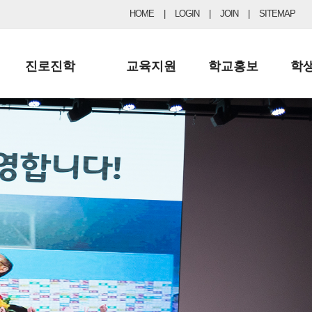
HOME
|
LOGIN
|
JOIN
|
SITEMAP
진로진학
교육지원
학교홍보
학
공지사항 및 입시자료
행정실
보도자료
초등
진로교육
학교 이사회
협력기관현황
중등
드림레터
학교운영위원회
포토갤러리
리
학교발전기금
학교 브로셔
학교건축기금
학교 홍보채널