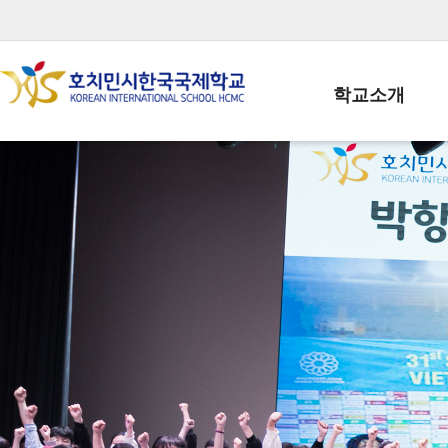
학교소개
학교장인사말
학생회장인사말
학교상징
학교연혁
학교 CI
교직원현황
학생현황
위치/전화
전경사진