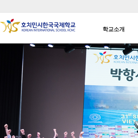
학교소개
학교장인사말
학생회장인사말
학교상징
학교연혁
학교 CI
교직원현황
학생현황
위치/전화
전경사진