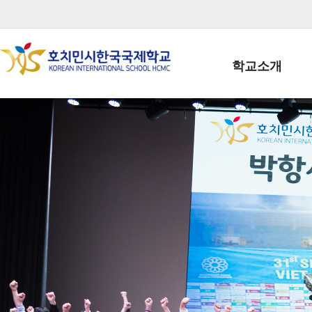
학교소개
학교장인사말
학생회장인사말
학교상징
학교연혁
학교 CI
교직원현황
학생현황
위치/전화
전경사진