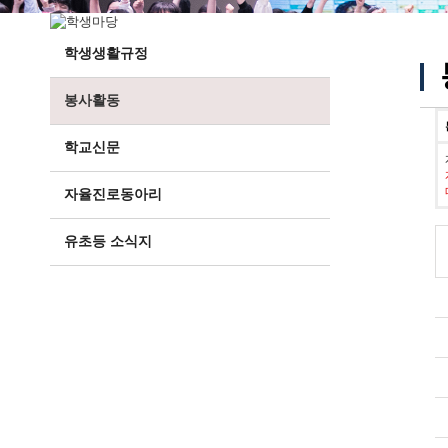
학생생활규정
봉사활동
학교신문
자율진로동아리
유초등 소식지