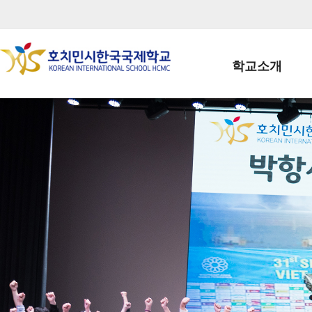
학교소개
학교장인사말
학생회장인사말
학교상징
학교연혁
학교 CI
교직원현황
학생현황
위치/전화
전경사진