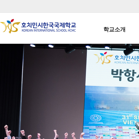
학교소개
학교장인사말
학생회장인사말
학교상징
학교연혁
학교 CI
교직원현황
학생현황
위치/전화
전경사진