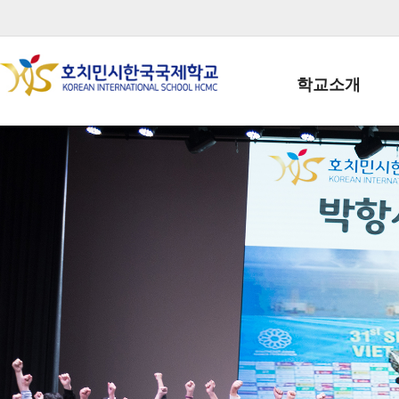
학교소개
학교장인사말
학생회장인사말
학교상징
학교연혁
학교 CI
교직원현황
학생현황
위치/전화
전경사진