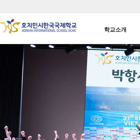
학교소개
학교장인사말
학생회장인사말
학교상징
학교연혁
학교 CI
교직원현황
학생현황
위치/전화
전경사진