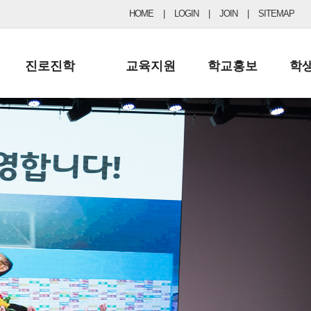
HOME
|
LOGIN
|
JOIN
|
SITEMAP
진로진학
교육지원
학교홍보
학
공지사항 및 입시자료
행정실
보도자료
초등
진로교육
학교 이사회
협력기관현황
중등
드림레터
학교운영위원회
포토갤러리
리
학교발전기금
학교 브로셔
학교건축기금
학교 홍보채널