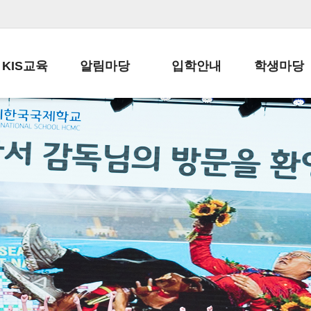
KIS교육
알림마당
입학안내
학생마당
교육목표
공지사항
전편입 전형 안내
학생생활규정
교육과정
가정통신문
전편입 공지사항
봉사활동
학사일정
납부금 안내
전-편입 서류양식
학교신문
일과시간표
주간학습안내
전출 안내
자율진로동아
재외교육기관장
스쿨버스 운행 안내
입학금/수업료
유초등 소식지
성과평가자료
급식안내
교복구입안내
서식자료실
정보공개
학부모방