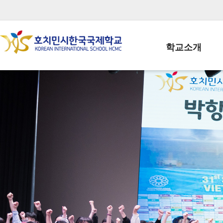
학교소개
학교장인사말
학생회장인사말
학교상징
학교연혁
학교 CI
교직원현황
학생현황
위치/전화
전경사진