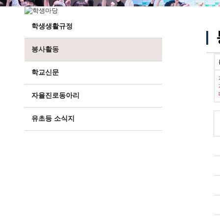
학생생활규정
봉사활동
학교신문
자율진로동아리
유초등 소식지