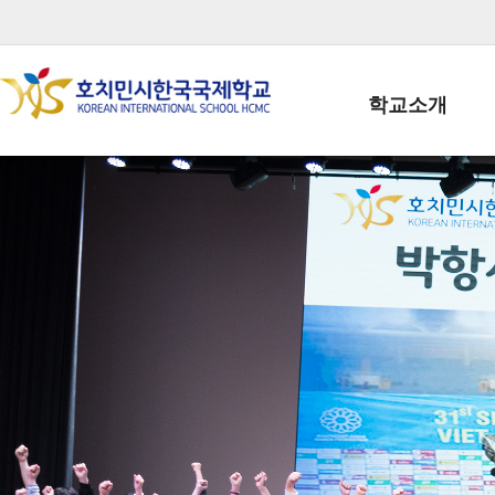
학교소개
학교장인사말
학생회장인사말
학교상징
학교연혁
학교 CI
교직원현황
학생현황
위치/전화
전경사진