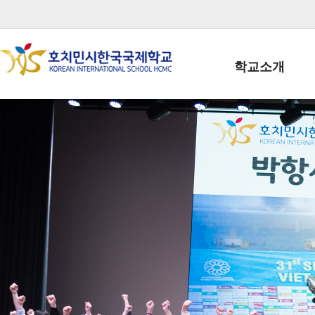
학교소개
학교장인사말
학생회장인사말
학교상징
학교연혁
학교 CI
교직원현황
학생현황
위치/전화
전경사진