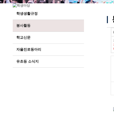
학생생활규정
봉사활동
학교신문
자율진로동아리
유초등 소식지