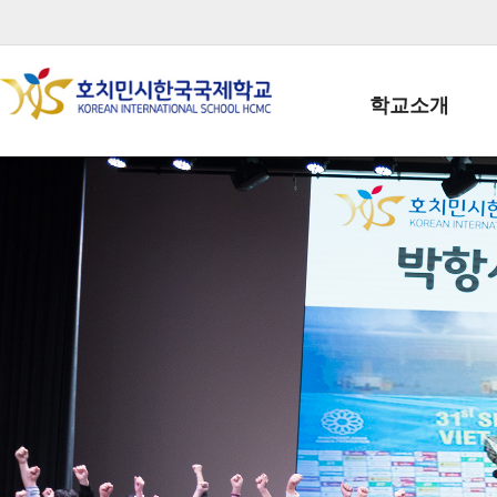
학교소개
학교장인사말
학생회장인사말
학교상징
학교연혁
학교 CI
교직원현황
학생현황
위치/전화
전경사진