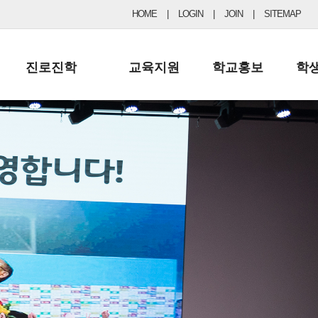
HOME
|
LOGIN
|
JOIN
|
SITEMAP
진로진학
교육지원
학교홍보
학
공지사항 및 입시자료
행정실
보도자료
초등
진로교육
학교 이사회
협력기관현황
중등
드림레터
학교운영위원회
포토갤러리
리
학교발전기금
학교 브로셔
학교건축기금
학교 홍보채널