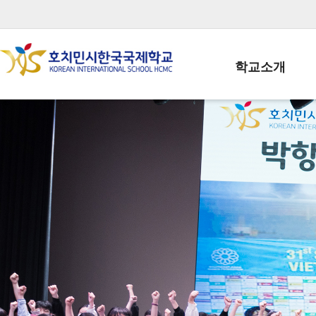
학교소개
학교장인사말
학생회장인사말
학교상징
학교연혁
학교 CI
교직원현황
학생현황
위치/전화
전경사진