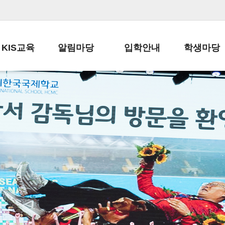
KIS교육
알림마당
입학안내
학생마당
교육목표
공지사항
전편입 전형 안내
학생생활규정
교육과정
가정통신문
전편입 공지사항
봉사활동
학사일정
납부금 안내
전-편입 서류양식
학교신문
일과시간표
주간학습안내
전출 안내
자율진로동아
재외교육기관장
스쿨버스 운행 안내
입학금/수업료
유초등 소식지
성과평가자료
급식안내
교복구입안내
서식자료실
정보공개
학부모방