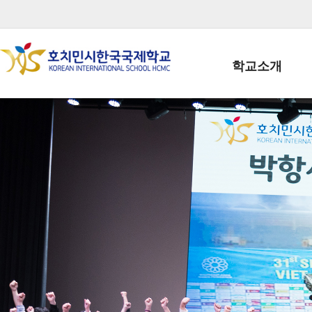
학교소개
학교장인사말
학생회장인사말
학교상징
학교연혁
학교 CI
교직원현황
학생현황
위치/전화
전경사진