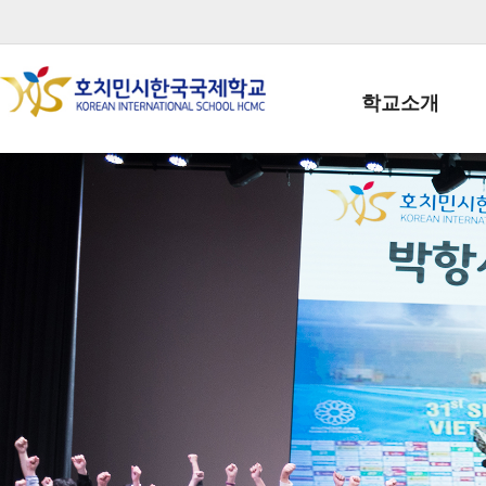
학교소개
학교장인사말
학생회장인사말
학교상징
학교연혁
학교 CI
교직원현황
학생현황
위치/전화
전경사진