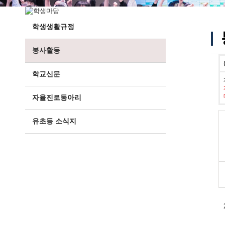
학생생활규정
봉사활동
학교신문
자율진로동아리
유초등 소식지