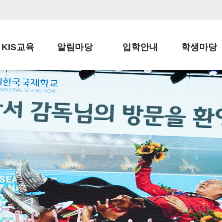
KIS교육
알림마당
입학안내
학생마당
교육목표
공지사항
전편입 전형 안내
학생생활규정
교육과정
가정통신문
전편입 공지사항
봉사활동
학사일정
납부금 안내
전-편입 서류양식
학교신문
일과시간표
주간학습안내
전출 안내
자율진로동아
재외교육기관장
스쿨버스 운행 안내
입학금/수업료
유초등 소식지
성과평가자료
급식안내
교복구입안내
서식자료실
정보공개
학부모방