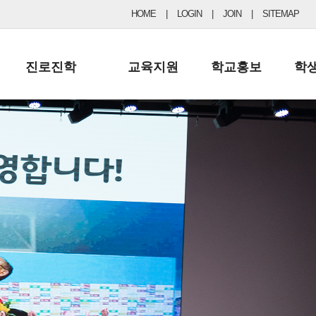
HOME
|
LOGIN
|
JOIN
|
SITEMAP
진로진학
교육지원
학교홍보
학
공지사항 및 입시자료
행정실
보도자료
초등
진로교육
학교 이사회
협력기관현황
중등
드림레터
학교운영위원회
포토갤러리
리
학교발전기금
학교 브로셔
학교건축기금
학교 홍보채널