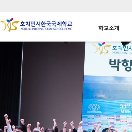
학교소개
학교장인사말
학생회장인사말
학교상징
학교연혁
학교 CI
교직원현황
학생현황
위치/전화
전경사진