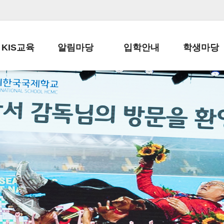
KIS교육
알림마당
입학안내
학생마당
교육목표
공지사항
전편입 전형 안내
학생생활규정
교육과정
가정통신문
전편입 공지사항
봉사활동
학사일정
납부금 안내
전-편입 서류양식
학교신문
일과시간표
주간학습안내
전출 안내
자율진로동아
재외교육기관장
스쿨버스 운행 안내
입학금/수업료
유초등 소식지
성과평가자료
급식안내
교복구입안내
서식자료실
정보공개
학부모방