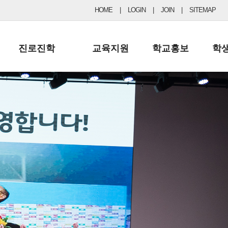
HOME
|
LOGIN
|
JOIN
|
SITEMAP
진로진학
교육지원
학교홍보
학
공지사항 및 입시자료
행정실
보도자료
초등
진로교육
학교 이사회
협력기관현황
중등
드림레터
학교운영위원회
포토갤러리
리
학교발전기금
학교 브로셔
학교건축기금
학교 홍보채널