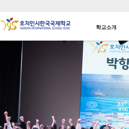
학교소개
학교장인사말
학생회장인사말
학교상징
학교연혁
학교 CI
교직원현황
학생현황
위치/전화
전경사진