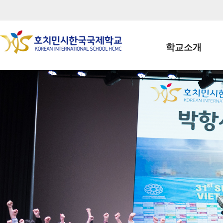
학교소개
학교장인사말
학생회장인사말
학교상징
학교연혁
학교 CI
교직원현황
학생현황
위치/전화
전경사진