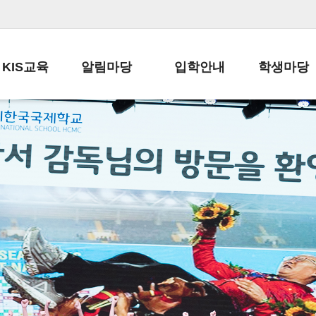
KIS교육
알림마당
입학안내
학생마당
교육목표
공지사항
전편입 전형 안내
학생생활규정
교육과정
가정통신문
전편입 공지사항
봉사활동
학사일정
납부금 안내
전-편입 서류양식
학교신문
일과시간표
주간학습안내
전출 안내
자율진로동아
재외교육기관장
스쿨버스 운행 안내
입학금/수업료
유초등 소식지
성과평가자료
급식안내
교복구입안내
서식자료실
정보공개
학부모방