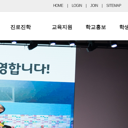
HOME
|
LOGIN
|
JOIN
|
SITEMAP
진로진학
교육지원
학교홍보
학
공지사항 및 입시자료
행정실
보도자료
초등
진로교육
학교 이사회
협력기관현황
중등
드림레터
학교운영위원회
포토갤러리
리
학교발전기금
학교 브로셔
학교건축기금
학교 홍보채널