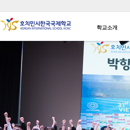
학교소개
학교장인사말
학생회장인사말
학교상징
학교연혁
학교 CI
교직원현황
학생현황
위치/전화
전경사진