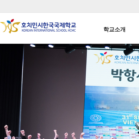
학교소개
학교장인사말
학생회장인사말
학교상징
학교연혁
학교 CI
교직원현황
학생현황
위치/전화
전경사진