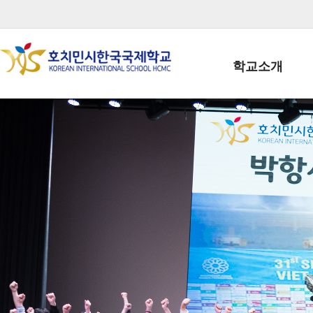
학교소개
학교장인사말
학생회장인사말
학교상징
학교연혁
학교 CI
교직원현황
학생현황
위치/전화
전경사진