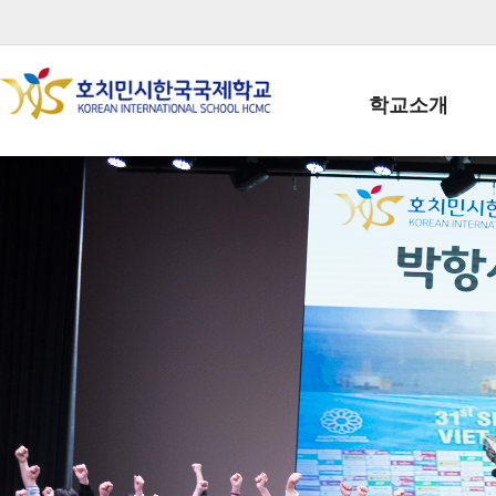
학교소개
학교장인사말
학생회장인사말
학교상징
학교연혁
학교 CI
교직원현황
학생현황
위치/전화
전경사진