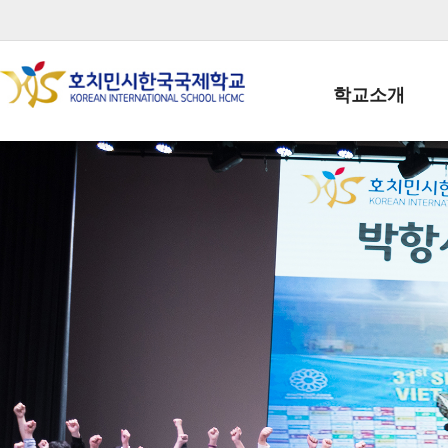
학교소개
학교장인사말
학생회장인사말
학교상징
학교연혁
학교 CI
교직원현황
학생현황
위치/전화
전경사진