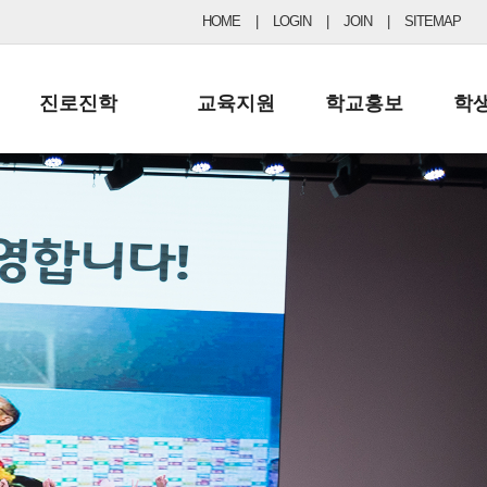
HOME
|
LOGIN
|
JOIN
|
SITEMAP
진로진학
교육지원
학교홍보
학
공지사항 및 입시자료
행정실
보도자료
초등
진로교육
학교 이사회
협력기관현황
중등
드림레터
학교운영위원회
포토갤러리
리
학교발전기금
학교 브로셔
학교건축기금
학교 홍보채널