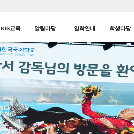
KIS교육
알림마당
입학안내
학생마당
교육목표
공지사항
전편입 전형 안내
학생생활규정
교육과정
가정통신문
전편입 공지사항
봉사활동
학사일정
납부금 안내
전-편입 서류양식
학교신문
일과시간표
주간학습안내
전출 안내
자율진로동아
재외교육기관장
스쿨버스 운행 안내
입학금/수업료
유초등 소식지
성과평가자료
급식안내
교복구입안내
서식자료실
정보공개
학부모방