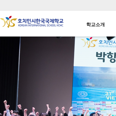
학교소개
학교장인사말
학생회장인사말
학교상징
학교연혁
학교 CI
교직원현황
학생현황
위치/전화
전경사진