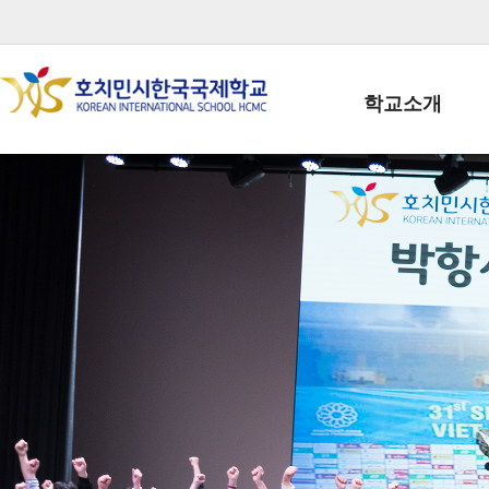
학교소개
학교장인사말
학생회장인사말
학교상징
학교연혁
학교 CI
교직원현황
학생현황
위치/전화
전경사진