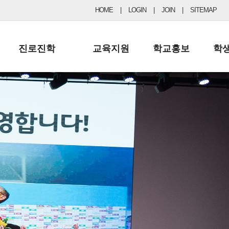
HOME
|
LOGIN
|
JOIN
|
SITEMAP
진로진학
교육지원
학교홍보
학
공지사항 및 입시자료
행정실
보도자료
초등
진로교육
학교 이사회
협력기관현황
중등
드림레터
학교운영위원회
포토갤러리
리
학교발전기금
학교 브로셔
학교건축기금
학교 홍보채널