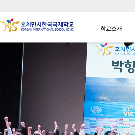
학교소개
학교장인사말
학생회장인사말
학교상징
학교연혁
학교 CI
교직원현황
학생현황
위치/전화
전경사진