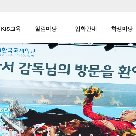
KIS교육
알림마당
입학안내
학생마당
교육목표
공지사항
전편입 전형 안내
학생생활규정
교육과정
가정통신문
전편입 공지사항
봉사활동
학사일정
납부금 안내
전-편입 서류양식
학교신문
일과시간표
주간학습안내
전출 안내
자율진로동아
재외교육기관장
스쿨버스 운행 안내
입학금/수업료
유초등 소식지
성과평가자료
급식안내
교복구입안내
서식자료실
정보공개
학부모방