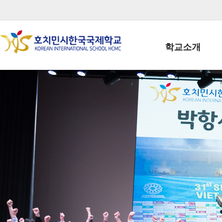
학교소개
학교장인사말
학생회장인사말
학교상징
학교연혁
학교 CI
교직원현황
학생현황
위치/전화
전경사진