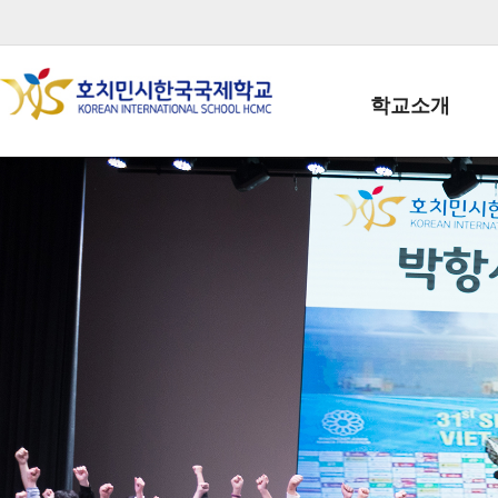
학교소개
학교장인사말
학생회장인사말
학교상징
학교연혁
학교 CI
교직원현황
학생현황
위치/전화
전경사진