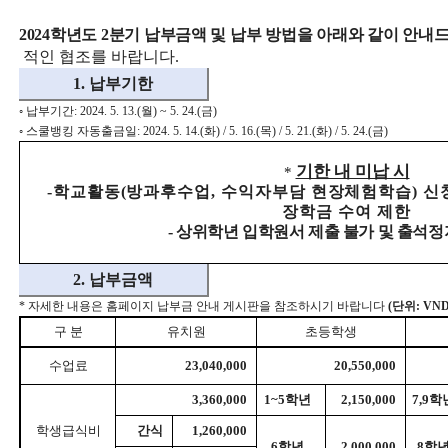
2024
학년도
2
분기 납부금액 및 납부 방법을 아래와 같이
안내드
적인 협조를 바랍니다
.
1.
납부기한
◦
납부기간
: 2024. 5. 13.(
월
) ~ 5. 24.(
금
)
◦
스쿨뱅킹 자동출금일
: 2024. 5. 14.(
화
) / 5. 16.(
목
) / 5. 21.(
화
) / 5. 24.(
금
)
기한 내 미납 시
*
-
학교활동
(
방과후수업
,
수익자부담 현장체험학습
)
신
장학금 수여 제한
-
상위학년 입학원서 제출 불가 및 출석정
2.
납부금액
*
자세한 내용은 홈페이지 납부금 안내 게시판을 참조하시기 바랍니다
(
단위
: VND
구 분
유치원
초등학생
수업료
23,040,000
20,550,000
3,360,000
1~5
학년
2,150,000
7,9
학
학생급식비
간식
1,260,000
6
학년
2,000,000
8
학