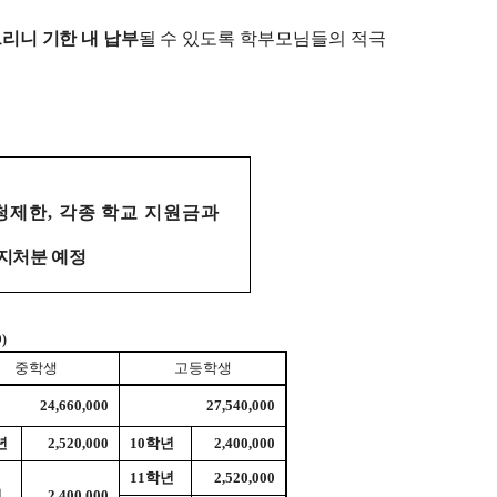
리니 기한 내 납부
될 수
있도록 학부모님들의 적극
청제한
,
각종 학교 지원금과
지처분 예정
)
중학생
고등학생
24,660,000
27,540,000
년
2,520,000
10
학년
2,400,000
11
학년
2,520,000
년
2,400,000