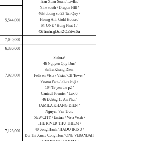
Tran Xuan Soan / Lavila /
Nine south / Dragon Hill /
46B duong so 23 Tan Quy /
Hoang Anh Gold House /
5,544,000
M-ONE / Hung Phat 1 /
456 Tran hung Dao F2. Q5/ Silver Star
7,040,000
6,336,000
Sadora/
46 Nguyen Quy Duc/
Safira Khang Dien.
7,920,000
Feliz en Vista / Vista / CII Tower /
Vesora Park / Flora Fuji /
104/19 yen the p2 /
Cantavil Premier / Lux 6
46 Đường 15 An Phu /
JAMILA KHANG DIEN /
Nguyen Van Troi /
NEW CITY / Eastern / Vista Verde /
THE RIVER THU THIEM /
40 Song Hanh / HADO IRIS 3 /
7,128,000
Bui Thi Xuan/ Cong Hoa / ONE
VERANDAH