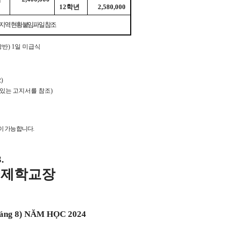
12
학년
2,580,000
지역 현황 붙임파일 참조
랑반
) 1
일 미급식
요
)
있는 고지서를 참조
)
이 가능합니다
.
3.
국제학교장
áng 8) NĂM HỌC 2024