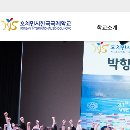
학교소개
학교장인사말
학생회장인사말
학교상징
학교연혁
학교 CI
교직원현황
학생현황
위치/전화
전경사진