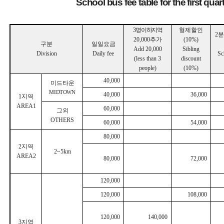
School bus fee table for the first quar
3
명 이하지역
형제할인
2
분
20,000
추가
(10%)
구분
일일요금
Add 20,000
Sibling
Division
Daily fee
Sc
(less than 3
discount
people)
(10%)
40,000
미드타운
MIDTOWN
40,000
36,000
1
지역
AREA1
60,000
그외
OTHERS
60,000
54,000
80,000
2
지역
2~5km
AREA2
80,000
72,000
120,000
120,000
108,000
120,000
140,000
3
지역