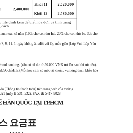
Khối 11
2,520,000
8
2,400,000
Khối 12
2,580,000
file đính kèm để biết hóa đơn và tình trạng
 cách.
u thanh toán cả năm (10% cho con thứ hai, 20% cho con thứ ba, 3% cho
ớp 7, 9, 11: 1 ngày không ăn /đối với lớp mẫu giáo (Lớp Vui, Lớp Yêu
hool banking. (cần có số dư từ 50.000 VNĐ trở lên sau khi rút tiền).
được chỉ định. (
Mỗi học sinh có một tài khoản, vui lòng tham khảo hóa
áo [Thông tin thanh toán] trên trang web của trường.
021 (máy lẻ 531, 532), FAX
☎
5417-9028
4
 HÀN QUỐC TẠI TP.HCM
스 요금표