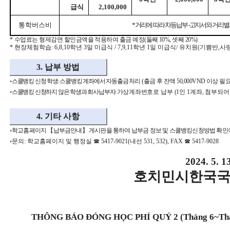
급식
2,100,000
통학버스비
*
거리에 따라 차등납부
-
고지서와 거리별 
*
수업료는 형제감면 할인금액을 적용하여 출금 예정
(
둘째
10%,
셋째
20%)
*
현장체험학습
: 6,8,10
학년
3
일 미급식
/ 7,9,11
학년
1
일 미급식
/
유치원
(
기쁨반
,
사
3.
납부 방법
◦
스쿨뱅킹 신청 학생
:
스쿨뱅킹 계좌에서 자동출금 처리
(
출금 후 잔액
50,000VND
이상 필
◦
스쿨뱅킹 신청하지 않은 학생과 회사납부자
:
가
상계좌번호로 납부
(1
인
1
계좌
,
첨부되어
4.
기타 사항
◦
학교홈페이지
【
납부금안내
】
게시판을 통하여 납부금 정보 및 스쿨뱅킹신청방법 확인
◦
문의
:
학교홈페이지 및 행정실
☎
5417-9021(
내선
531, 532), FAX
☎
5417-9028
2024. 5. 1
호치민시한국
THÔNG BÁO ĐÓNG HỌC PHÍ QUÝ 2 (Tháng 6~Th