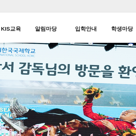
KIS교육
알림마당
입학안내
학생마당
교육목표
공지사항
전편입 전형 안내
학생생활규정
교육과정
가정통신문
전편입 공지사항
봉사활동
학사일정
납부금 안내
전-편입 서류양식
학교신문
일과시간표
주간학습안내
전출 안내
자율진로동아
재외교육기관장
스쿨버스 운행 안내
입학금/수업료
유초등 소식지
성과평가자료
급식안내
교복구입안내
서식자료실
정보공개
학부모방