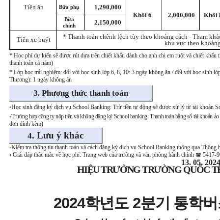
Tiền ăn
1,290,000
Bữa phụ
Khối 6
2,000,000
Khối 
Bữa
2,150,000
chính
* Thanh toán chênh lệch tùy theo khoảng cách - Tham khảo 
Tiền xe buýt
khu vực theo khoảng
* Học phí dự kiến
sẽ được rút dựa trên chiết khấu dành cho anh chị em ruột và chiết khấ
thanh toán cả năm)
* Lớp học trải nghiệm: đối với học sinh lớp 6, 8, 10: 3 ngày không ăn / đối với học sinh l
Thương): 1 ngày không ăn
3. Phương thức thanh toán
◦
Học sinh đăng ký dịch vụ School Banking: Trừ tiền tự động sẽ được xử lý từ tài khoản Sc
◦
Trường hợp công ty nộp tiền và không đăng ký School banking: Thanh toán bằng số tài khoản ảo 
đơn đính kèm)
.
Lưu ý khác
4
◦
Kiểm tra thông tin thanh toán và cách đăng ký dịch vụ School Banking thông qua Thông b
◦
Giải đáp thắc mắc về học phí
: Trang web của trường và văn phòng hành chính
☎
5417-9
13. 05. 202
HIỆU TRƯỞNG TRƯỜNG QUỐC TẾ
2024
학년도
2
분기 통학버