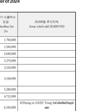
ter of 2024
기 스쿨버스
요금
20,000
동 추가지역
hoolbus fee-
Areas which add 20,000VND
2st
1,760,000
1,584,000
2,640,000
2,376,000
3,520,000
3,168,000
5,280,000
4,752,000
41Duong so 4 KDC Trung
Son/Goldora Plaza / Hoang anh
6,160,000
an tien /