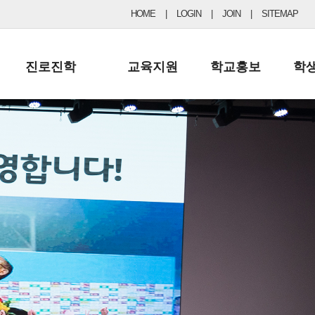
HOME
|
LOGIN
|
JOIN
|
SITEMAP
진로진학
교육지원
학교홍보
학
공지사항 및 입시자료
행정실
보도자료
초등
진로교육
학교 이사회
협력기관현황
중등
드림레터
학교운영위원회
포토갤러리
리
학교발전기금
학교 브로셔
학교건축기금
학교 홍보채널