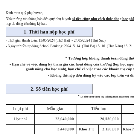
Kính thưa quý phụ huynh,
Nhà trường xin thông báo đến quý phụ huynh
số tiền cũng như cách thức đóng học phí
hợp tác đóng tiền đúng kỳ hạn.
1. T
hời hạn nộp học phí
◦
Thời gian thanh toán: 13/05/2024 (Thứ Hai) ~ 24/05/2024 (Thứ Sáu)
◦
Ngày trừ tiền tự động School Banking: 2024. 5. 14. (Thứ Ba) / 5. 16. (Thứ Năm) / 5. 21
* Trường hợp không thanh toán đúng thờ
- Hạn chế về việc đăng ký tham gia các hoạt động của trường (lớp học ngoài
gánh nặng cho học sinh), hạn chế về việc trao các khoản trợ cấp
- Không thể nộp đơn đăng ký vào các lớp trên và đìn
2
.
Số tiền học phí
*
Để biết thêm thông tin, vui lòng tham khảo bảng thôn
Loại phí
Mẫu giáo
Tiểu học
Học phí
23,040,000
20,550,000
3,440,000
Khối 1~5
2,150,000
Khối 7