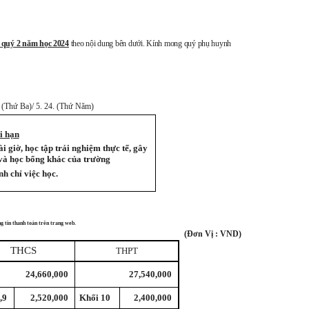
quý 2 năm học 2024
theo nội dung bên dưới. Kính mong quý phụ huynh
. (Thứ Ba)/ 5. 24. (Thứ Năm)
i hạn
 giờ, học tập trải nghiệm thực tế, gây
 và học bổng khác của trường
h chỉ việc học.
g tin thanh toán trên trang web.
(Đơn Vị : VND)
THCS
THPT
24,660,000
27,540,000
,9
2,520,000
Khối 10
2,400,000