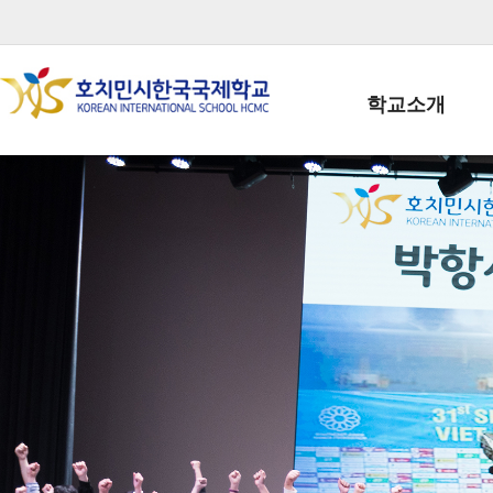
학교소개
학교장인사말
학생회장인사말
학교상징
학교연혁
학교 CI
교직원현황
학생현황
위치/전화
전경사진