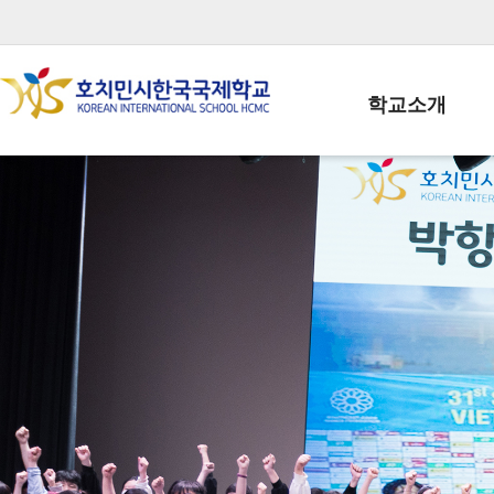
학교소개
학교장인사말
학생회장인사말
학교상징
학교연혁
학교 CI
교직원현황
학생현황
위치/전화
전경사진