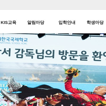
KIS교육
알림마당
입학안내
학생마당
교육목표
공지사항
전편입 전형 안내
학생생활규정
교육과정
가정통신문
전편입 공지사항
봉사활동
학사일정
납부금 안내
전-편입 서류양식
학교신문
일과시간표
주간학습안내
전출 안내
자율진로동아
재외교육기관장
스쿨버스 운행 안내
입학금/수업료
유초등 소식지
성과평가자료
급식안내
교복구입안내
서식자료실
정보공개
학부모방