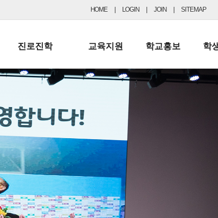
HOME
|
LOGIN
|
JOIN
|
SITEMAP
진로진학
교육지원
학교홍보
학
공지사항 및 입시자료
행정실
보도자료
초등
진로교육
학교 이사회
협력기관현황
중등
드림레터
학교운영위원회
포토갤러리
리
학교발전기금
학교 브로셔
학교건축기금
학교 홍보채널