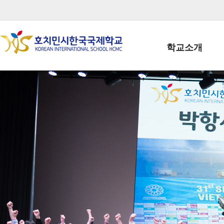
학교소개
학교장인사말
학생회장인사말
학교상징
학교연혁
학교 CI
교직원현황
학생현황
위치/전화
전경사진