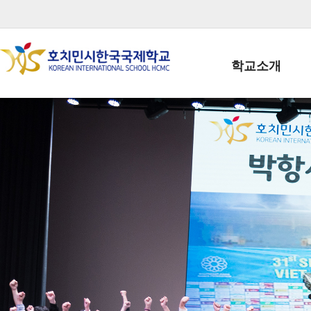
학교소개
학교장인사말
학생회장인사말
학교상징
학교연혁
학교 CI
교직원현황
학생현황
위치/전화
전경사진