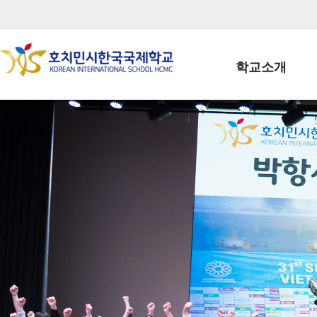
학교소개
학교장인사말
학생회장인사말
학교상징
학교연혁
학교 CI
교직원현황
학생현황
위치/전화
전경사진