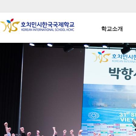
학교소개
학교장인사말
학생회장인사말
학교상징
학교연혁
학교 CI
교직원현황
학생현황
위치/전화
전경사진