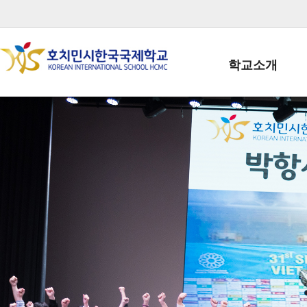
학교소개
학교장인사말
학생회장인사말
학교상징
학교연혁
학교 CI
교직원현황
학생현황
위치/전화
전경사진