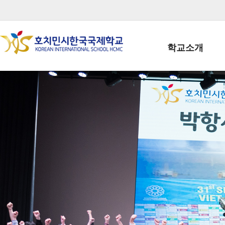
학교소개
학교장인사말
학생회장인사말
학교상징
학교연혁
학교 CI
교직원현황
학생현황
위치/전화
전경사진