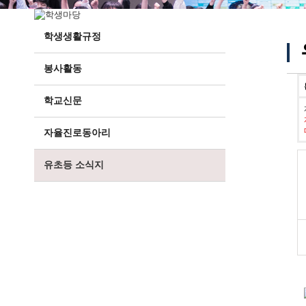
학생생활규정
봉사활동
학교신문
자율진로동아리
유초등 소식지