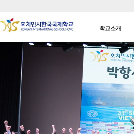
학교소개
학교장인사말
학생회장인사말
학교상징
학교연혁
학교 CI
교직원현황
학생현황
위치/전화
전경사진