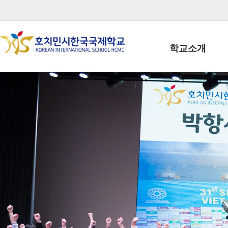
학교소개
학교장인사말
학생회장인사말
학교상징
학교연혁
학교 CI
교직원현황
학생현황
위치/전화
전경사진