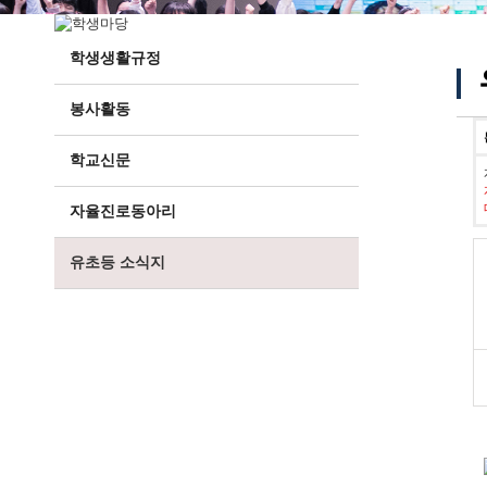
학생생활규정
봉사활동
학교신문
자율진로동아리
유초등 소식지