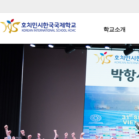
학교소개
학교장인사말
학생회장인사말
학교상징
학교연혁
학교 CI
교직원현황
학생현황
위치/전화
전경사진