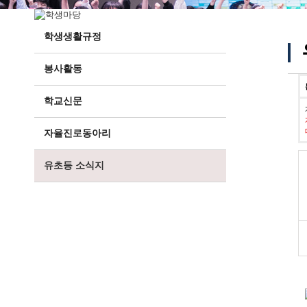
학생생활규정
봉사활동
학교신문
자율진로동아리
유초등 소식지