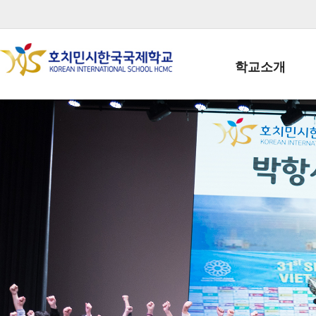
학교소개
학교장인사말
학생회장인사말
학교상징
학교연혁
학교 CI
교직원현황
학생현황
위치/전화
전경사진