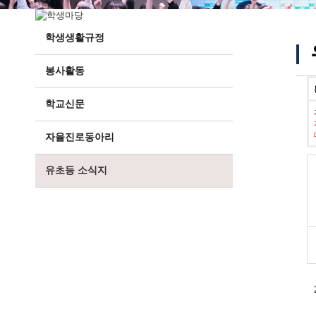
학생생활규정
봉사활동
학교신문
자율진로동아리
유초등 소식지