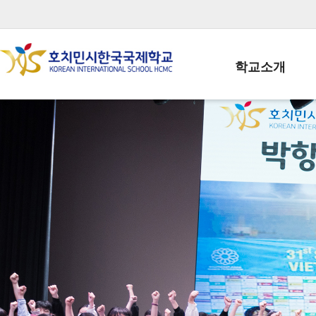
학교소개
학교장인사말
학생회장인사말
학교상징
학교연혁
학교 CI
교직원현황
학생현황
위치/전화
전경사진