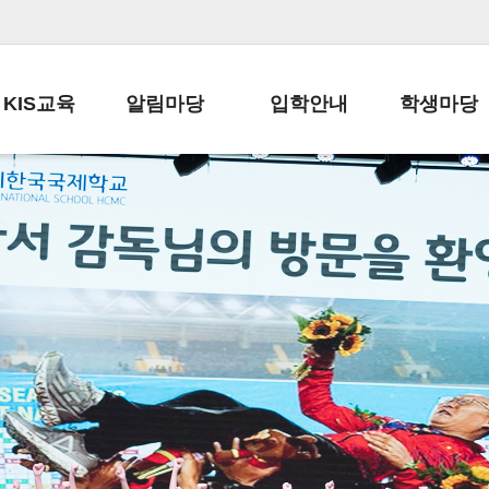
KIS교육
알림마당
입학안내
학생마당
교육목표
공지사항
전편입 전형 안내
학생생활규정
교육과정
가정통신문
전편입 공지사항
봉사활동
학사일정
납부금 안내
전-편입 서류양식
학교신문
일과시간표
주간학습안내
전출 안내
자율진로동아
재외교육기관장
스쿨버스 운행 안내
입학금/수업료
유초등 소식지
성과평가자료
급식안내
교복구입안내
서식자료실
정보공개
학부모방