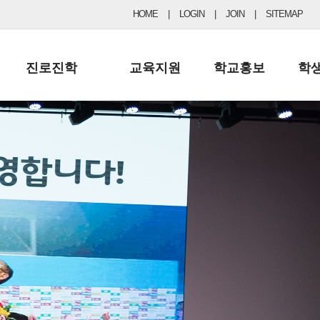
HOME
|
LOGIN
|
JOIN
|
SITEMAP
진로진학
교육지원
학교홍보
학
공지사항 및 입시자료
행정실
보도자료
초등
진로교육
학교 이사회
협력기관현황
중등
드림레터
학교운영위원회
포토갤러리
리
학교발전기금
학교 브로셔
학교건축기금
학교 홍보채널