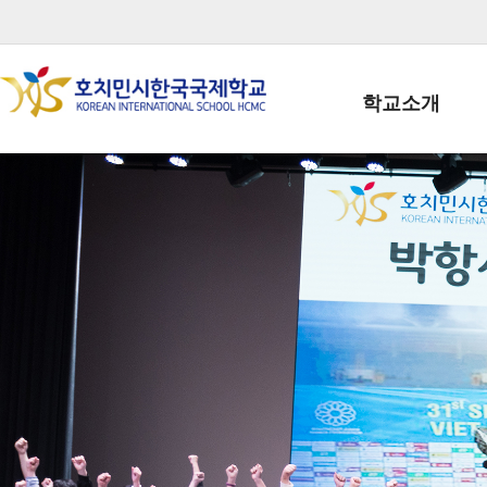
학교소개
학교장인사말
학생회장인사말
학교상징
학교연혁
학교 CI
교직원현황
학생현황
위치/전화
전경사진