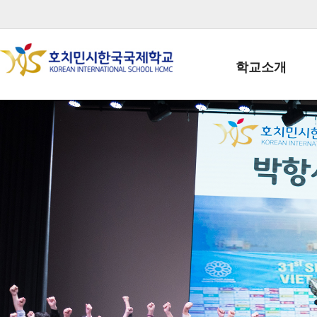
학교소개
학교장인사말
학생회장인사말
학교상징
학교연혁
학교 CI
교직원현황
학생현황
위치/전화
전경사진