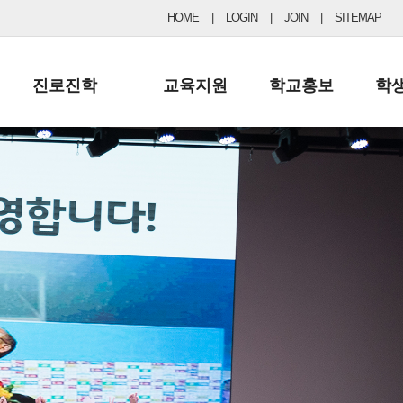
HOME
|
LOGIN
|
JOIN
|
SITEMAP
진로진학
교육지원
학교홍보
학
공지사항 및 입시자료
행정실
보도자료
초등
진로교육
학교 이사회
협력기관현황
중등
드림레터
학교운영위원회
포토갤러리
리
학교발전기금
학교 브로셔
학교건축기금
학교 홍보채널