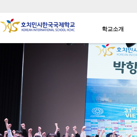
학교소개
학교장인사말
학생회장인사말
학교상징
학교연혁
학교 CI
교직원현황
학생현황
위치/전화
전경사진