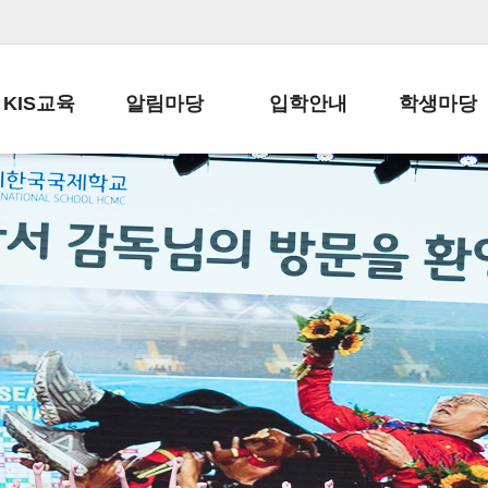
KIS교육
알림마당
입학안내
학생마당
교육목표
공지사항
전편입 전형 안내
학생생활규정
교육과정
가정통신문
전편입 공지사항
봉사활동
학사일정
납부금 안내
전-편입 서류양식
학교신문
일과시간표
주간학습안내
전출 안내
자율진로동아
재외교육기관장
스쿨버스 운행 안내
입학금/수업료
유초등 소식지
성과평가자료
급식안내
교복구입안내
서식자료실
정보공개
학부모방