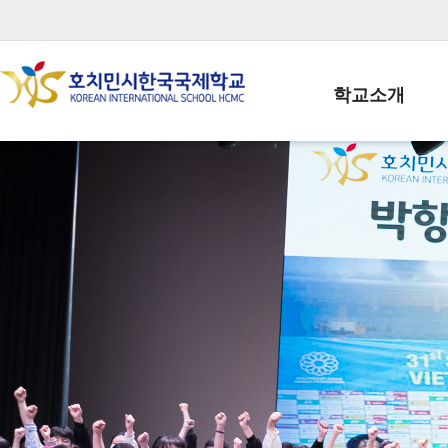
학교소개
학교장인사말
학생회장인사말
학교상징
학교연혁
학교 CI
교직원현황
학생현황
위치/전화
전경사진