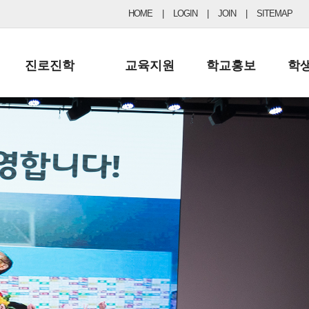
HOME
|
LOGIN
|
JOIN
|
SITEMAP
진로진학
교육지원
학교홍보
학
공지사항 및 입시자료
행정실
보도자료
초등
진로교육
학교 이사회
협력기관현황
중등
드림레터
학교운영위원회
포토갤러리
리
학교발전기금
학교 브로셔
학교건축기금
학교 홍보채널