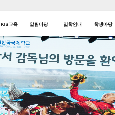
KIS교육
알림마당
입학안내
학생마당
교육목표
공지사항
전편입 전형 안내
학생생활규정
교육과정
가정통신문
전편입 공지사항
봉사활동
학사일정
납부금 안내
전-편입 서류양식
학교신문
일과시간표
주간학습안내
전출 안내
자율진로동아
재외교육기관장
스쿨버스 운행 안내
입학금/수업료
유초등 소식지
성과평가자료
급식안내
교복구입안내
서식자료실
정보공개
학부모방