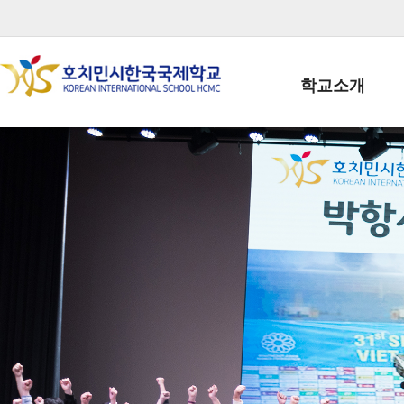
학교소개
학교장인사말
학생회장인사말
학교상징
학교연혁
학교 CI
교직원현황
학생현황
위치/전화
전경사진