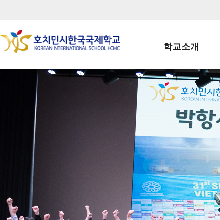
학교소개
학교장인사말
학생회장인사말
학교상징
학교연혁
학교 CI
교직원현황
학생현황
위치/전화
전경사진