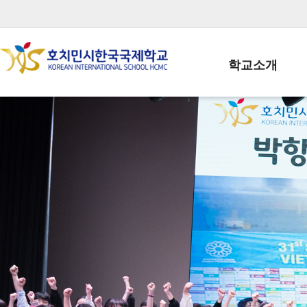
학교소개
학교장인사말
학생회장인사말
학교상징
학교연혁
학교 CI
교직원현황
학생현황
위치/전화
전경사진