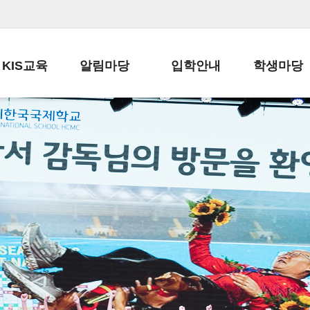
KIS교육
알림마당
입학안내
학생마당
교육목표
공지사항
전편입 전형 안내
학생생활규정
교육과정
가정통신문
전편입 공지사항
봉사활동
학사일정
납부금 안내
전-편입 서류양식
학교신문
일과시간표
주간학습안내
전출 안내
자율진로동아
재외교육기관장
스쿨버스 운행 안내
입학금/수업료
유초등 소식지
성과평가자료
급식안내
교복구입안내
서식자료실
정보공개
학부모방