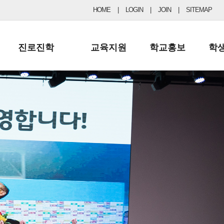
HOME
|
LOGIN
|
JOIN
|
SITEMAP
진로진학
교육지원
학교홍보
학
공지사항 및 입시자료
행정실
보도자료
초등
진로교육
학교 이사회
협력기관현황
중등
드림레터
학교운영위원회
포토갤러리
리
학교발전기금
학교 브로셔
학교건축기금
학교 홍보채널